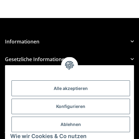
Informationen
Gesetzliche Informationen
Kategorien
Alle akzeptieren
Für Custom Anfragen und Custom Bestellungen auch
für MyBauer
Konfigurieren
custom@htr-shop.com
Für Trikot-Anfragen und Bestellungen
Ablehnen
jersey@htr-shop.com
Wie wir Cookies & Co nutzen