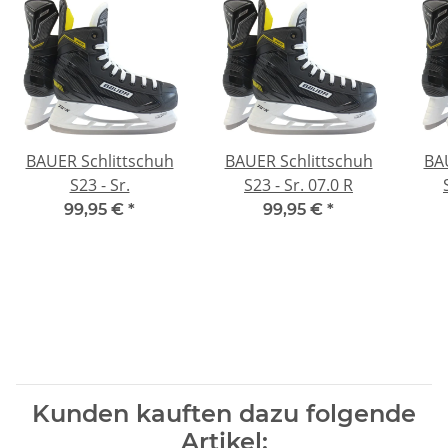
BAUER Schlittschuh
BAUER Schlittschuh
BA
S23 - Sr.
S23 - Sr. 07.0 R
99,95 €
*
99,95 €
*
Kunden kauften dazu folgende
Artikel: