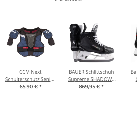
CCM Next
BAUER Schlittschuh
Ba
Schulterschutz Senior
Supreme SHADOW -
M
Int Fit2 6.0
65,90 €
*
869,95 €
*