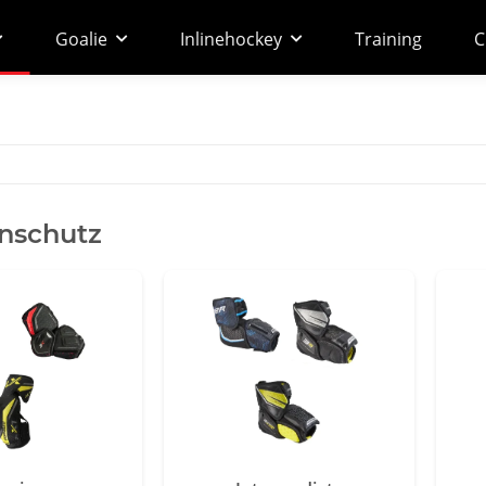
Goalie
Inlinehockey
Training
C
nschutz