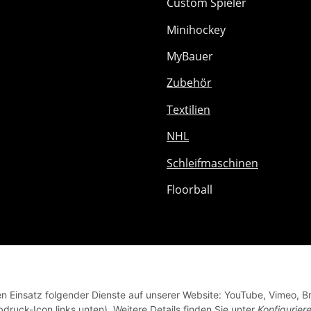
Custom Spieler
Minihockey
MyBauer
Zubehör
Textilien
NHL
Schleifmaschinen
Floorball
den Einsatz folgender Dienste auf unserer Website: YouTube, Vimeo, B
bdruck-Icon links unten). Weitere Details finden Sie unter
Konfigurier