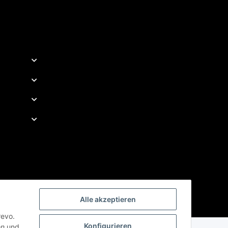
Alle akzeptieren
revo.
Konfigurieren
en
und