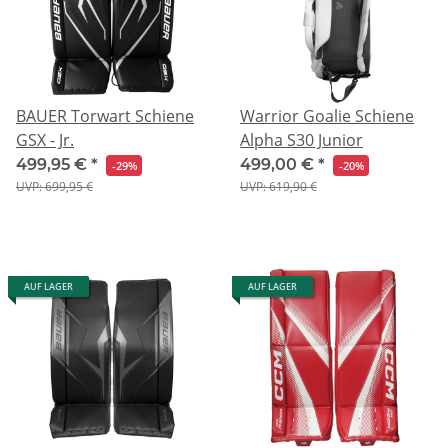
BAUER Torwart Schiene
Warrior Goalie Schiene
GSX - Jr.
Alpha S30 Junior
499,95 €
*
499,00 €
*
-29%
-20%
UVP: 699,95 €
UVP: 619,90 €
AUF LAGER
AUF LAGER