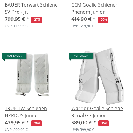
BAUER Torwart Schiene
CCM Goalie Schienen
SV Pro - Jr.
Phenom Junior
799,95 €
*
414,90 €
*
-27%
-20%
UVP: 1.099,95 €
UVP: 519,90 €
AUF LAGER
AUF LAGER
TRUE TW-Schienen
Warrior Goalie Schiene
HZRDUS Junior
Ritual G7 Junior
479,95 €
*
389,00 €
*
-20%
-35%
UVP: 599,95 €
UVP: 599,90 €