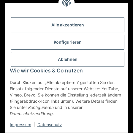
Kategorien
Alle akzeptieren
Für Custom Anfragen und Custom Bestellungen auch
für MyBauer
Konfigurieren
custom@htr-shop.com
Für Trikot-Anfragen und Bestellungen
Ablehnen
jersey@htr-shop.com
Wie wir Cookies & Co nutzen
Für Teamwear Anfragen und Bestellungen
teamwear@htr-shop.com
Durch Klicken auf „Alle akzeptieren“ gestatten Sie den
Einsatz folgender Dienste auf unserer Website: YouTube,
Für Reklamationen und Retouren
Vimeo, Brevo. Sie können die Einstellung jederzeit ändern
(Fingerabdruck-Icon links unten). Weitere Details finden
reklamation@htr-shop.com
Sie unter
Konfigurieren
und in unserer
Datenschutzerklärung
.
Impressum
|
Datenschutz