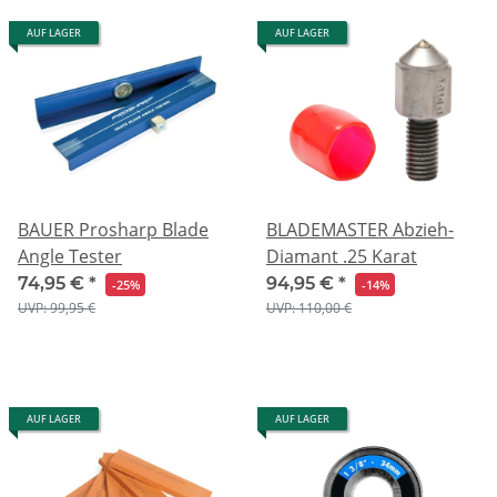
AUF LAGER
AUF LAGER
BAUER Prosharp Blade
BLADEMASTER Abzieh-
Angle Tester
Diamant .25 Karat
74,95 €
*
94,95 €
*
-25%
-14%
UVP: 99,95 €
UVP: 110,00 €
AUF LAGER
AUF LAGER