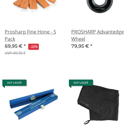
Prosharp Fine Hone - 5
PROSHARP Advantedge
Pack
Wheel
69,95 €
*
79,95 €
*
-22%
UVP: 89,95 €
AUF LAGER
AUF LAGER