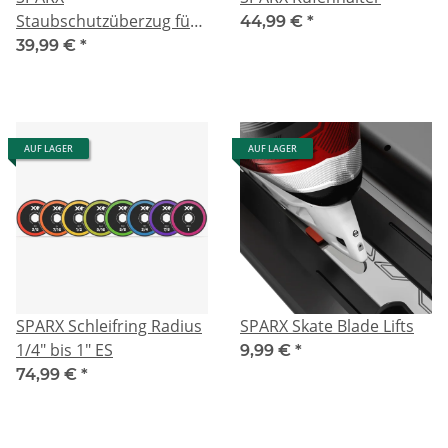
Staubschutzüberzug für
44,99 €
*
Schleifmaschine ES200-
39,99 €
*
ES300
AUF LAGER
AUF LAGER
SPARX Schleifring Radius
SPARX Skate Blade Lifts
1/4" bis 1" ES
9,99 €
*
74,99 €
*