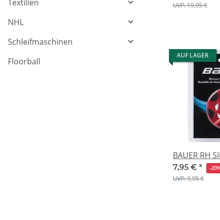
Textilien
UVP: 19,95 €
NHL
Schleifmaschinen
AUF LAGER
Floorball
BAUER RH Sl
7,95 €
*
-20
UVP: 9,95 €