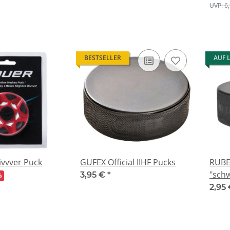
UVP: 6
BESTSELLER
AUF 
ivvver Puck
GUFEX Official IIHF Pucks
RUBE
"sch
3,95 €
*
%
2,95