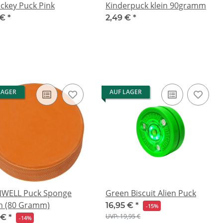
ckey Puck Pink
Kinderpuck klein 90gramm
 €
*
2,49 €
*
LAGER
AUF LAGER
WELL Puck Sponge
Green Biscuit Alien Puck
h (80 Gramm)
16,95 €
*
-15%
UVP: 19,95 €
 €
*
-14%