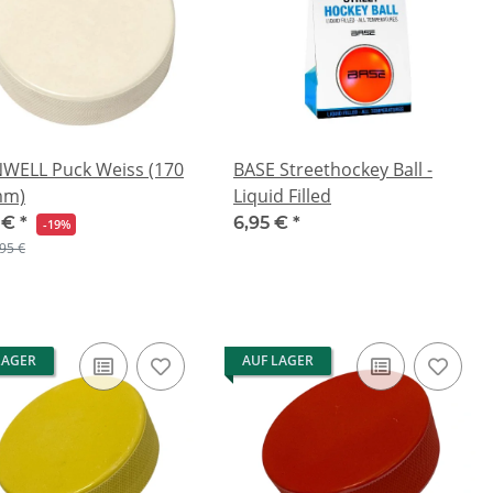
WELL Puck Weiss (170
BASE Streethockey Ball -
mm)
Liquid Filled
 €
*
6,95 €
*
-19%
,95 €
LAGER
AUF LAGER