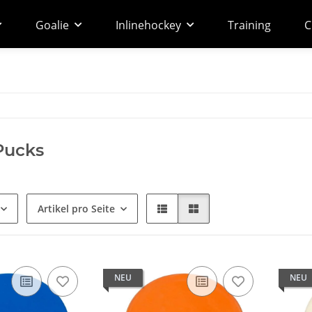
Goalie
Inlinehockey
Training
C
 Pucks
Artikel pro Seite
NEU
NEU