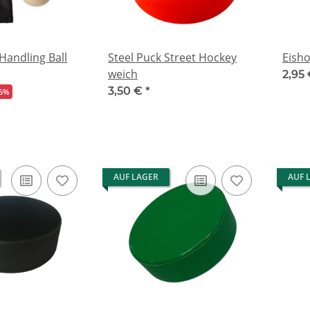
Handling Ball
Steel Puck Street Hockey
Eish
weich
2,95
3,50 €
*
25%
AUF LAGER
AUF 