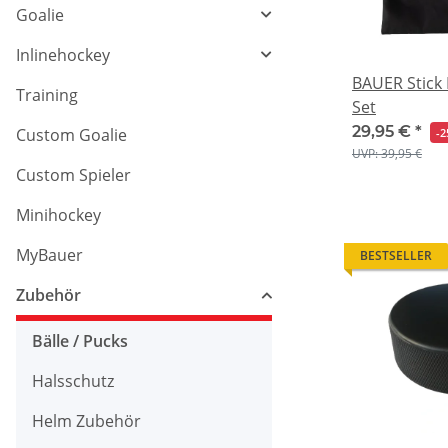
Goalie
Inlinehockey
BAUER Stick 
Training
Set
29,95 €
*
Custom Goalie
-
UVP: 39,95 €
Custom Spieler
Minihockey
MyBauer
BESTSELLER
Zubehör
Bälle / Pucks
Halsschutz
Helm Zubehör