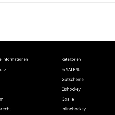
e Informationen
Kategorien
utz
% SALE %
Gutscheine
Eishockey
um
Goalie
srecht
Inlinehockey