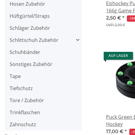
Eishockey P
Hosen Zubehör
166g Game 
Hüftgürtel/Straps
2,50 €
*
-15
UVP: 2,95 €
Schläger Zubehör
Schlittschuh Zubehör
Schuhbänder
AUF LAGER
Sonstiges Zubehör
Tape
Tiefschutz
Tore / Zubehör
Trinkflaschen
Puck Green B
Hockey
Zahnschutz
17,00 €
*
-1