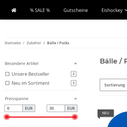
% SALE %
Gutscheine
Eishockey
Startseite
Zubehör
Bälle / Pucks
Bälle /
Besondere Artikel
Unsere Bestseller
Artikel gefunden
2
Neu im Sortiment
Artikel gefunden
3
Sortierung
Preisspanne
EUR
EUR
NEU