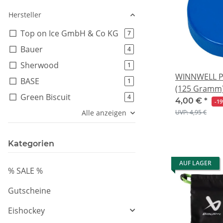
Hersteller
Top on Ice GmbH & Co KG
Artikel gefunden
7
Bauer
Artikel gefunden
4
Sherwood
Artikel gefunden
1
WINNWELL Pu
BASE
Artikel gefunden
1
(125 Gramm
Green Biscuit
Artikel gefunden
4
4,00 €
*
-1
UVP: 4,95 €
Alle anzeigen
Kategorien
AUF LAGER
% SALE %
Gutscheine
Eishockey