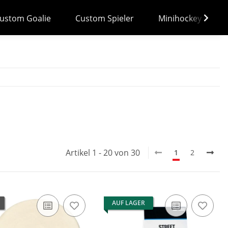
ustom Goalie
Custom Spieler
Minihockey
Artikel 1 - 20 von 30
1
2
AUF LAGER