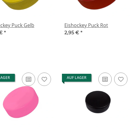
ockey Puck Gelb
Eishockey Puck Rot
 €
*
2,95 €
*
LAGER
AUF LAGER