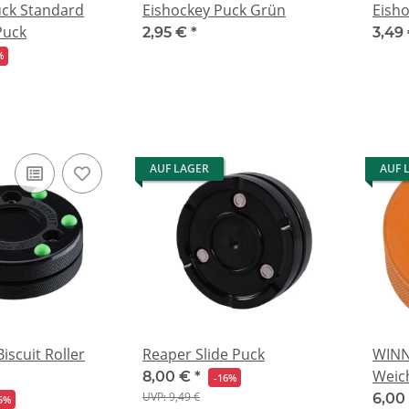
uck Standard
Eishockey Puck Grün
Eisho
Puck
2,95 €
*
3,49
%
AUF LAGER
AUF 
iscuit Roller
Reaper Slide Puck
WINN
Weic
8,00 €
*
-16%
UVP: 9,49 €
6,00
5%