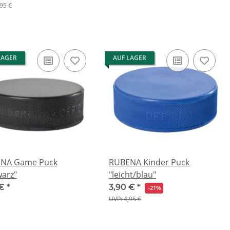
,95 €
LAGER
AUF LAGER
NA Game Puck
RUBENA Kinder Puck
warz"
"leicht/blau"
 €
*
3,90 €
*
-21%
UVP: 4,95 €