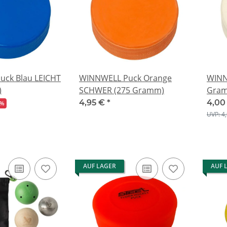
ck Blau LEICHT
WINNWELL Puck Orange
WINN
)
SCHWER (275 Gramm)
Gra
4,95 €
*
4,00
9%
UVP: 4
AUF LAGER
AUF 