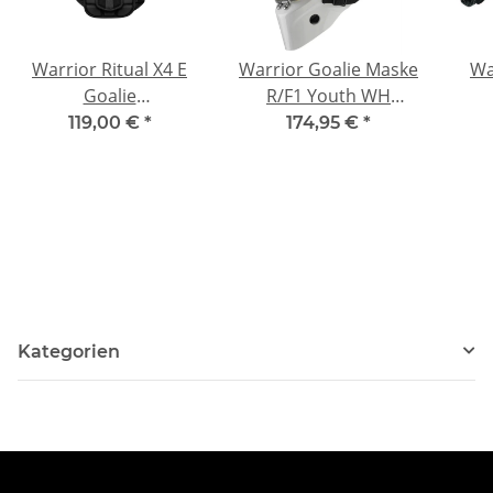
Warrior Ritual X4 E
Warrior Goalie Maske
Wa
Goalie
R/F1 Youth WH
Brustschutz/Weste
WHITE1 OSZ
Br
119,00 €
*
174,95 €
*
Youth L/XL
Kategorien