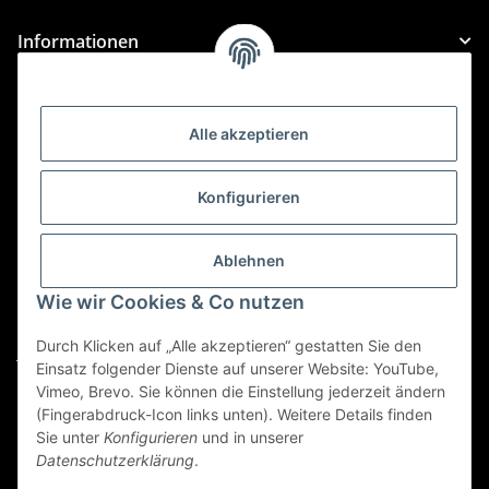
Informationen
Gesetzliche Informationen
Alle akzeptieren
Kategorien
Konfigurieren
Für Custom Anfragen und Custom Bestellungen auch
für MyBauer
Ablehnen
custom@htr-shop.com
Wie wir Cookies & Co nutzen
Für Trikot-Anfragen und Bestellungen
Durch Klicken auf „Alle akzeptieren“ gestatten Sie den
jersey@htr-shop.com
Einsatz folgender Dienste auf unserer Website: YouTube,
Für Teamwear Anfragen und Bestellungen
Vimeo, Brevo. Sie können die Einstellung jederzeit ändern
(Fingerabdruck-Icon links unten). Weitere Details finden
teamwear@htr-shop.com
Sie unter
Konfigurieren
und in unserer
Datenschutzerklärung
.
Für Reklamationen und Retouren