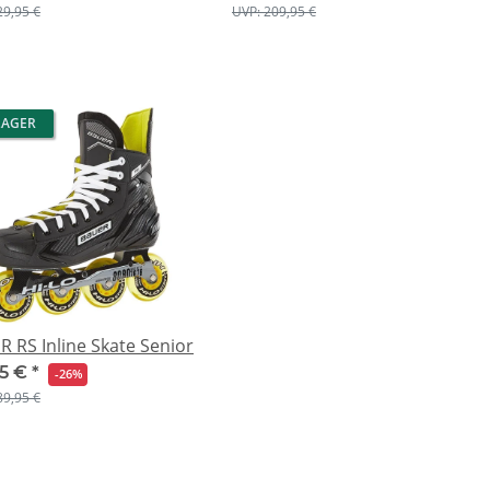
29,95 €
UVP: 209,95 €
LAGER
 RS Inline Skate Senior
95 €
*
-26%
89,95 €