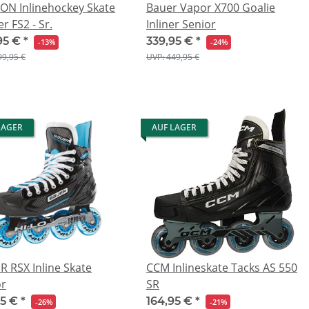
ON Inlinehockey Skate
Bauer Vapor X700 Goalie
er FS2 - Sr.
Inliner Senior
95 €
*
339,95 €
*
-13%
-24%
99,95 €
UVP: 449,95 €
LAGER
AUF LAGER
 RSX Inline Skate
CCM Inlineskate Tacks AS 550
or
SR
95 €
*
164,95 €
*
-26%
-21%