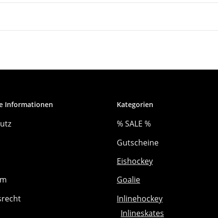
e Informationen
Kategorien
utz
% SALE %
Gutscheine
Eishockey
um
Goalie
srecht
Inlinehockey
Inlineskates