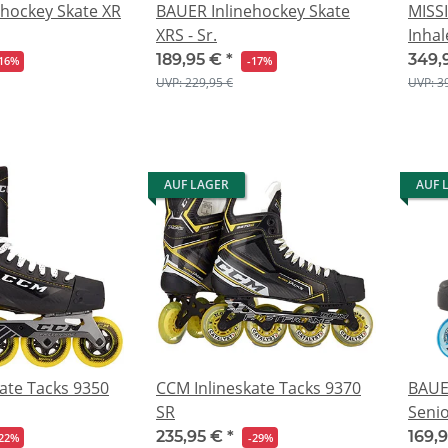
ehockey Skate XR
BAUER Inlinehockey Skate
MISSI
XRS - Sr.
Inhal
189,95 €
*
349,
16%
-17%
UVP: 229,95 €
UVP: 3
AUF LAGER
AUF 
ate Tacks 9350
CCM Inlineskate Tacks 9370
BAUER
SR
Seni
235,95 €
*
169,
22%
-29%