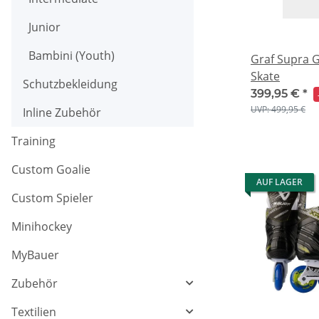
Junior
Bambini (Youth)
Graf Supra G
Skate
Schutzbekleidung
399,95 €
*
UVP: 499,95 €
Inline Zubehör
Training
Custom Goalie
AUF LAGER
Custom Spieler
Minihockey
MyBauer
Zubehör
Textilien