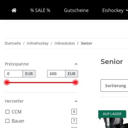
% SALE %
Gutscheine
Eishockey
Startseite
Inlinehockey
Inlineskates
Senior
Senior
Preisspanne
EUR
EUR
Sortierung
Hersteller
CCM
Artikel gefunden
6
AUF LAGER
Bauer
Artikel gefunden
7