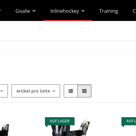
Goalie
Inlinehockey
Training
C
Artikel pro Seite
AUF LAGER
AUF 