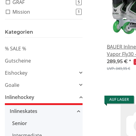
GRAF
Artikel gefunden
5
Mission
Artikel gefunden
1
Kategorien
BAUER Inlin
% SALE %
Vapor Fly30 -
Gutscheine
289,95 €
*
UVP: 349,95 €
Eishockey
Goalie
Inlinehockey
AUF LAGER
Inlineskates
Senior
Intermediate