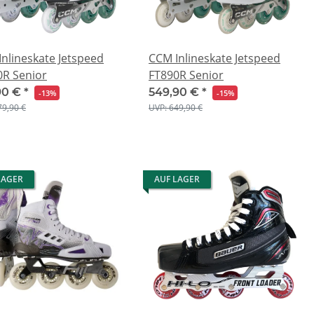
nlineskate Jetspeed
CCM Inlineskate Jetspeed
0R Senior
FT890R Senior
90 €
*
549,90 €
*
-13%
-15%
79,90 €
UVP: 649,90 €
LAGER
AUF LAGER