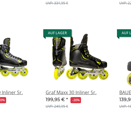
UVP: 331,95 €
UVP: 2
AUF LAGER
AUF 
Inliner Sr.
Graf Maxx 30 Inliner Sr.
BAUER
199,95 €
*
139,
20%
-20%
UVP: 249,95 €
UVP: 1