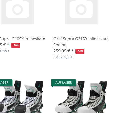
Supra G105X Inlineskate
Graf Supra G315X Inlineskate
Senior
95 €
*
-20%
99,95 €
239,95 €
*
-20%
UVP: 299,95 €
LAGER
AUF LAGER