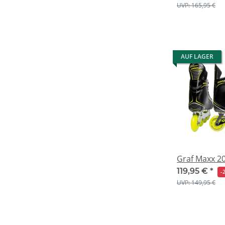
UVP: 165,95 €
AUF LAGER
Graf Maxx 20 
119,95 €
*
-
UVP: 149,95 €