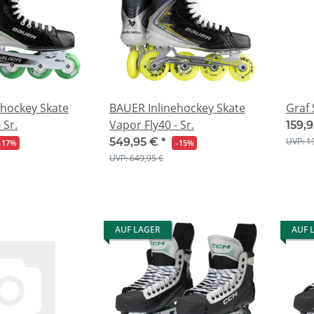
ehockey Skate
BAUER Inlinehockey Skate
Graf 
 Sr.
Vapor Fly40 - Sr.
159,
UVP: 1
549,95 €
*
-17%
-15%
UVP: 649,95 €
AUF LAGER
AUF 