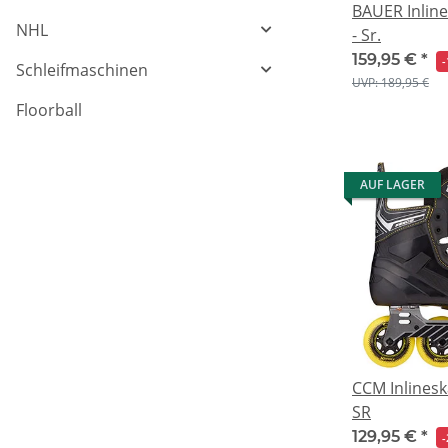
BAUER Inlin
NHL
- Sr.
159,95 €
*
-
Schleifmaschinen
UVP: 189,95 €
Floorball
AUF LAGER
CCM Inlinesk
SR
129,95 €
*
-