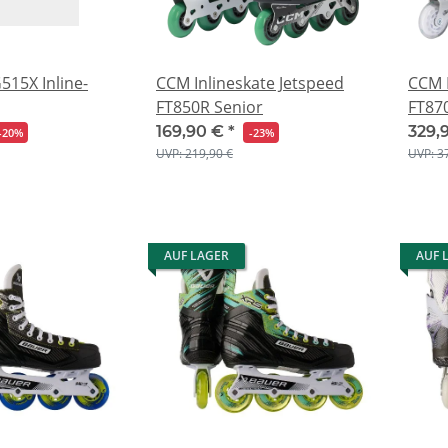
515X Inline-
CCM Inlineskate Jetspeed
CCM I
FT850R Senior
FT87
169,90 €
*
329,
-20%
-23%
UVP: 219,90 €
UVP: 3
AUF LAGER
AUF 