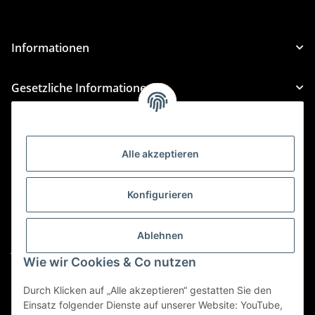
Informationen
Gesetzliche Informationen
Kategorien
Alle akzeptieren
Für Custom Anfragen und Custom Bestellungen auch
für MyBauer
Konfigurieren
custom@htr-shop.com
Für Trikot-Anfragen und Bestellungen
Ablehnen
jersey@htr-shop.com
Wie wir Cookies & Co nutzen
Für Teamwear Anfragen und Bestellungen
teamwear@htr-shop.com
Durch Klicken auf „Alle akzeptieren“ gestatten Sie den
Einsatz folgender Dienste auf unserer Website: YouTube,