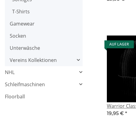
T-Shirts
Gamewear
Socken
AUF LAGER
Unterwäsche
Vereins Kollektionen
NHL
Schleifmaschinen
Floorball
Warrior Clas
19,95 €
*