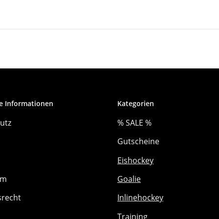
e Informationen
Kategorien
utz
% SALE %
Gutscheine
Eishockey
um
Goalie
srecht
Inlinehockey
Training