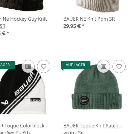
r Ne Hockey Guy Knit
BAUER NE Knit Pom SR
SR
29,95 €
*
5 €
*
LAGER
AUF LAGER
R Toque Colorblock -
BAUER Toque Knit Patch -
rz/weiß - Yth.
grün - Sr.