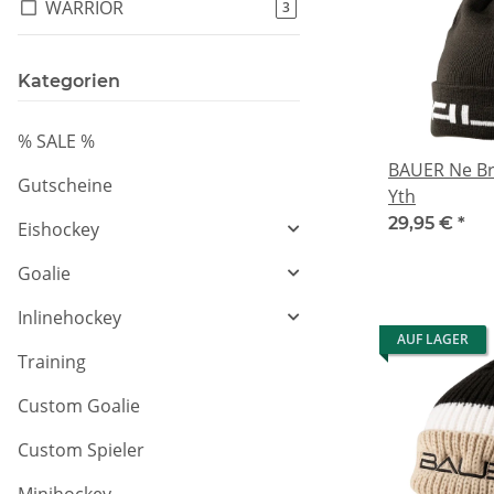
WARRIOR
Artikel gefunden
3
Kategorien
% SALE %
BAUER Ne Br
Gutscheine
Yth
29,95 €
*
Eishockey
Goalie
Inlinehockey
AUF LAGER
Training
Custom Goalie
Custom Spieler