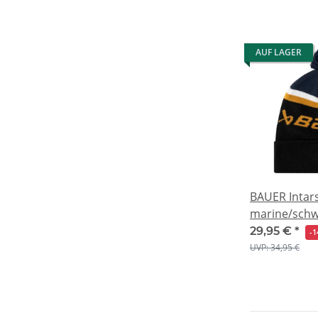
AUF LAGER
BAUER Intars
marine/schw
29,95 €
*
-
UVP: 34,95 €