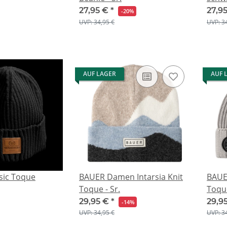
27,95 €
*
27,9
-20%
UVP: 34,95 €
UVP: 3
AUF LAGER
AUF 
sic Toque
BAUER Damen Intarsia Knit
BAUE
Toque - Sr.
Toque
29,95 €
*
29,9
-14%
UVP: 34,95 €
UVP: 3