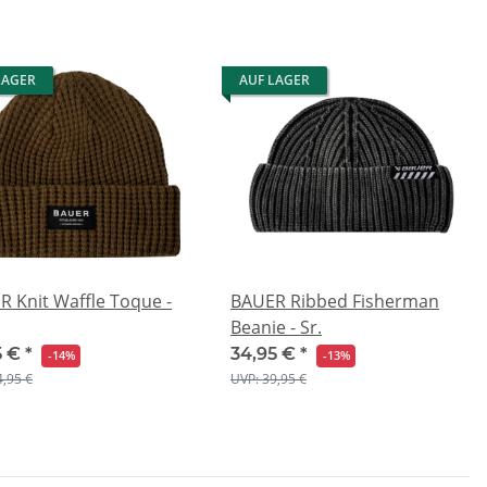
LAGER
AUF LAGER
 Knit Waffle Toque -
BAUER Ribbed Fisherman
Beanie - Sr.
5 €
*
34,95 €
*
-14%
-13%
4,95 €
UVP: 39,95 €