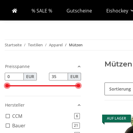
% SALE %
Gutscheine
Eishockey
Startseite
Textilien
Apparel
Mützen
Mützen
Preisspanne
EUR
EUR
Sortierung
Hersteller
CCM
Artikel gefunden
6
AUF LAGER
Bauer
Artikel gefunden
21