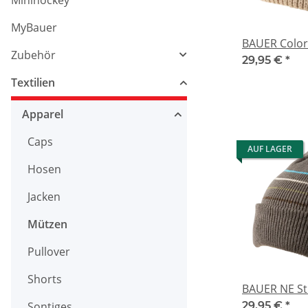
Minihockey
MyBauer
BAUER Color
Zubehör
29,95 €
*
Textilien
Apparel
Caps
AUF LAGER
Hosen
Jacken
Mützen
Pullover
Shorts
BAUER NE St
29,95 €
*
Sontiges