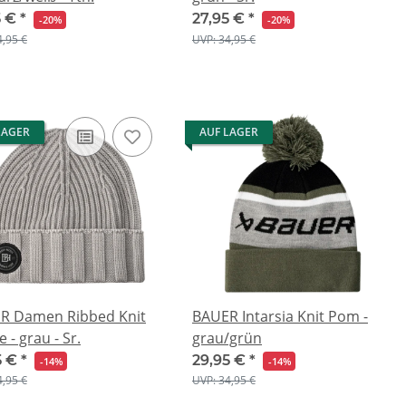
5 €
*
27,95 €
*
-20%
-20%
4,95 €
UVP: 34,95 €
LAGER
AUF LAGER
R Damen Ribbed Knit
BAUER Intarsia Knit Pom -
 - grau - Sr.
grau/grün
5 €
*
29,95 €
*
-14%
-14%
4,95 €
UVP: 34,95 €