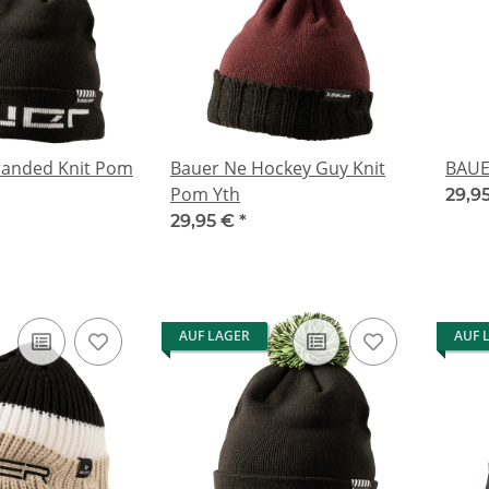
anded Knit Pom
Bauer Ne Hockey Guy Knit
BAUE
Pom Yth
29,9
29,95 €
*
AUF LAGER
AUF 