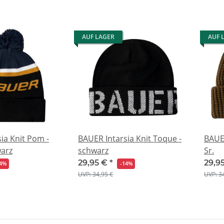
AUF LAGER
AUF 
ia Knit Pom -
BAUER Intarsia Knit Toque -
BAUER
arz
schwarz
Sr.
29,95 €
*
29,9
14%
-14%
UVP: 34,95 €
UVP: 3