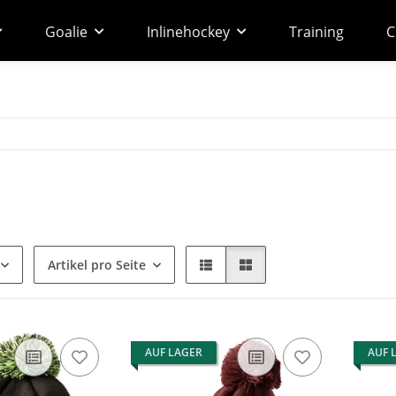
Goalie
Inlinehockey
Training
C
Artikel pro Seite
AUF LAGER
AUF 