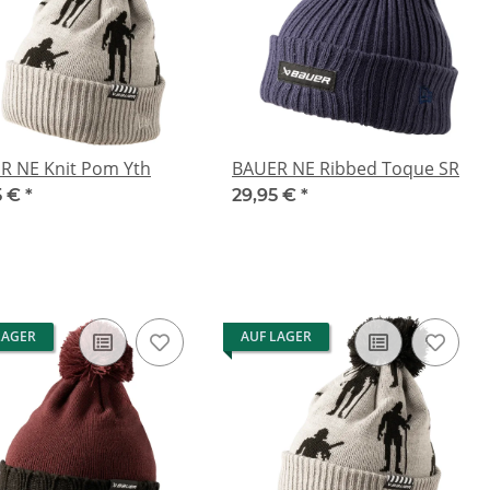
R NE Knit Pom Yth
BAUER NE Ribbed Toque SR
5 €
*
29,95 €
*
LAGER
AUF LAGER