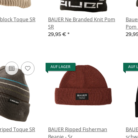
block Toque SR
BAUER Ne Branded Knit Pom
Baue
SR
Pom 
29,95 €
*
29,9
AUF LAGER
AUF 
riped Toque SR
BAUER Ripped Fisherman
BAUE
Beanie - Sr.
schwa