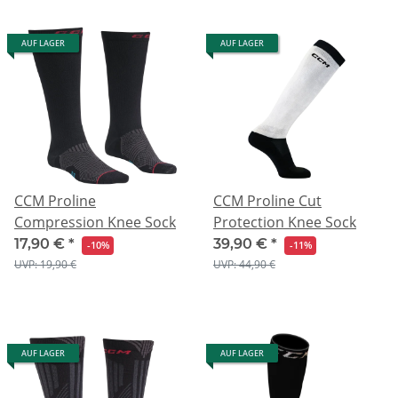
AUF LAGER
AUF LAGER
CCM Proline
CCM Proline Cut
Compression Knee Sock
Protection Knee Sock
17,90 €
*
39,90 €
*
-10%
-11%
UVP: 19,90 €
UVP: 44,90 €
AUF LAGER
AUF LAGER