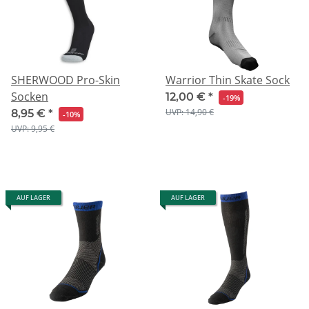
SHERWOOD Pro-Skin
Warrior Thin Skate Sock
Socken
12,00 €
*
-19%
UVP: 14,90 €
8,95 €
*
-10%
UVP: 9,95 €
AUF LAGER
AUF LAGER