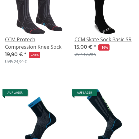
CCM Protech
CCM Skate Sock Basic SR
Compression Knee Sock
15,00 €
*
-16%
UVP: 17,90 €
19,90 €
*
-20%
UVP: 24,90 €
AUF LAGER
AUF LAGER