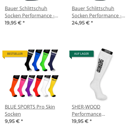
Bauer Schlittschuh
Bauer Schlittschuh
Socken Performance -
Socken Performance -
kurz
lang
19,95 €
*
24,95 €
*
BESTSELLER
AUF LAGER
BLUE SPORTS Pro Skin
SHER-WOOD
Socken
Performance
Schlittschuh Socken|
9,95 €
*
19,95 €
*
lang (2er Pack)