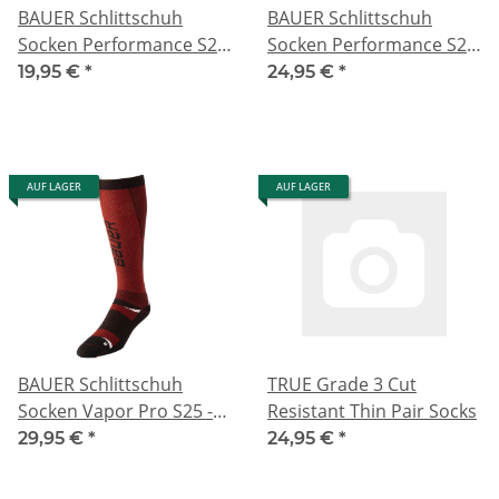
BAUER Schlittschuh
BAUER Schlittschuh
Socken Performance S25
Socken Performance S25
- kurz
- lang
19,95 €
*
24,95 €
*
AUF LAGER
AUF LAGER
BAUER Schlittschuh
TRUE Grade 3 Cut
Socken Vapor Pro S25 -
Resistant Thin Pair Socks
lang
29,95 €
*
24,95 €
*