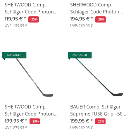
SHERWOOD Comp.
SHERWOOD Comp.
Schläger Code Photon
Schläger Code Photon
Pro - 44"
Pro - 48"
119,95 €
*
194,95 €
*
-25%
-28%
UVP: 159,95 €
UVP: 269,95 €
AUF LAGER
AUF LAGER
SHERWOOD Comp.
BAUER Comp. Schläger
Schläger Code Photon
Supreme FUSE Grip - 50"
Pro - 52"
- Flex 30
199,95 €
*
199,95 €
*
-29%
-26%
UVP: 279,95 €
UVP: 269,95 €