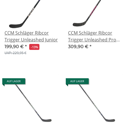
CCM Schläger Ribcor
CCM Schläger Ribcor
Trigger Unleashed Junior
Trigger Unleashed Pro
Junior
199,90 €
*
309,90 €
*
-13%
UVP: 229,95 €
AUF LAGER
AUF LAGER