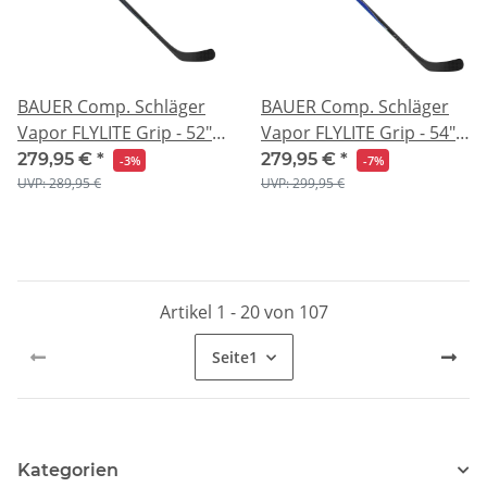
BAUER Comp. Schläger
BAUER Comp. Schläger
Vapor FLYLITE Grip - 52" -
Vapor FLYLITE Grip - 54" -
Schwarz
Blau
279,95 €
*
279,95 €
*
-3%
-7%
UVP: 289,95 €
UVP: 299,95 €
Artikel 1 - 20 von 107
Seite
1
Kategorien