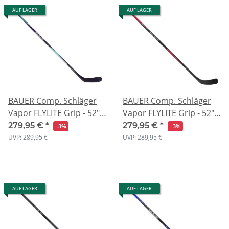
AUF LAGER
AUF LAGER
BAUER Comp. Schläger
BAUER Comp. Schläger
Vapor FLYLITE Grip - 52" -
Vapor FLYLITE Grip - 52" -
Glacier
Rot
279,95 €
*
279,95 €
*
-3%
-3%
UVP: 289,95 €
UVP: 289,95 €
AUF LAGER
AUF LAGER