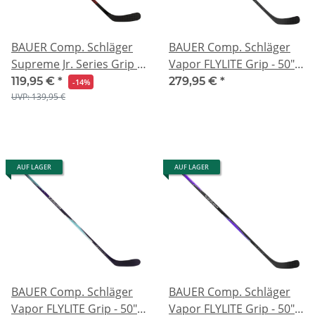
BAUER Comp. Schläger
BAUER Comp. Schläger
Supreme Jr. Series Grip -
Vapor FLYLITE Grip - 50" -
54"
Blau
119,95 €
*
279,95 €
*
-14%
UVP: 139,95 €
AUF LAGER
AUF LAGER
BAUER Comp. Schläger
BAUER Comp. Schläger
Vapor FLYLITE Grip - 50" -
Vapor FLYLITE Grip - 50" -