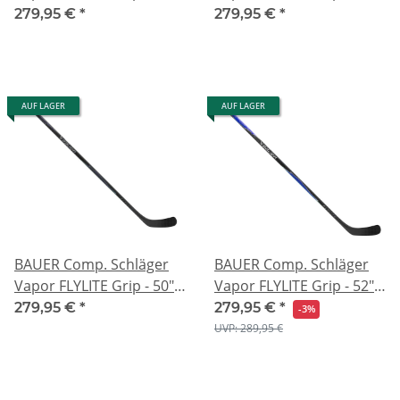
Glacier
Lila
279,95 €
*
279,95 €
*
AUF LAGER
AUF LAGER
BAUER Comp. Schläger
BAUER Comp. Schläger
Vapor FLYLITE Grip - 50" -
Vapor FLYLITE Grip - 52" -
Schwarz
Blau
279,95 €
*
279,95 €
*
-3%
UVP: 289,95 €