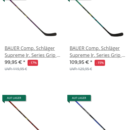
BAUER Comp. Schläger
BAUER Comp. Schläger
Supreme Jr. Series Grip -
Supreme Jr. Series Grip -
50"
52"
99,95 €
*
109,95 €
*
-17%
-15%
UVP: 119,95 €
UVP: 129,95 €
AUF LAGER
AUF LAGER