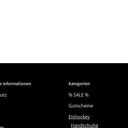
e Informationen
Kategorien
utz
% SALE %
Gutscheine
Eishockey
Handschuhe
um