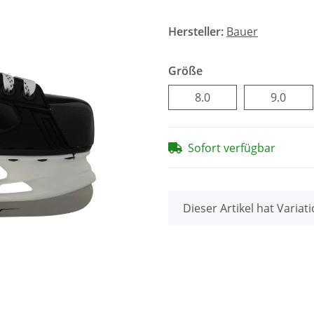
Hersteller:
Bauer
Größe
8.0
9.0
8.0
9.0
Sofort verfügbar
x
Dieser Artikel hat Variat