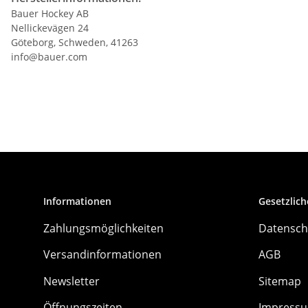
Bauer Hockey AB
Nellickevägen 24
Göteborg, Schweden, 41263
info@bauer.com
Informationen
Gesetzlich
Zahlungsmöglichkeiten
Datensch
Versandinformationen
AGB
Newsletter
Sitemap
Öffnungszeiten
Impress