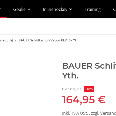
Goalie
Inlinehockey
Training
C
 (Youth)
BAUER Schlittschuh Vapor FLY40 - Yth.
BAUER Schli
Yth.
UVP: 199,95 €
-18%
164,95 €
inkl. 19% USt. , zzgl.
Versan