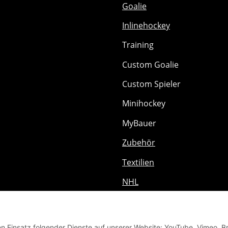
Goalie
Inlinehockey
Training
Custom Goalie
Custom Spieler
Minihockey
MyBauer
Zubehör
Textilien
NHL
Schleifmaschinen
Floorball
den Einsatz folgender Dienste auf unserer Website: YouTube, Vimeo, B