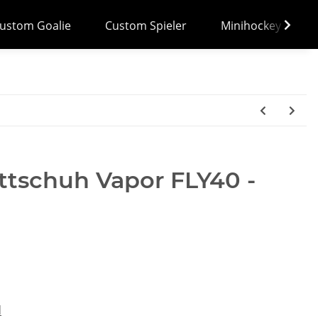
ustom Goalie
Custom Spieler
Minihockey
ttschuh Vapor FLY40 -
d