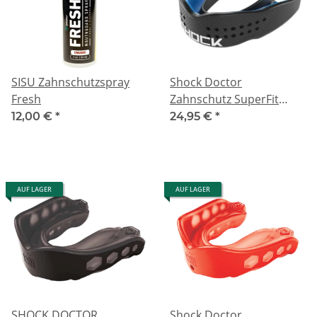
SISU Zahnschutzspray
Shock Doctor
Fresh
Zahnschutz SuperFit
Power
12,00 €
*
24,95 €
*
AUF LAGER
AUF LAGER
SHOCK DOCTOR
Shock Doctor