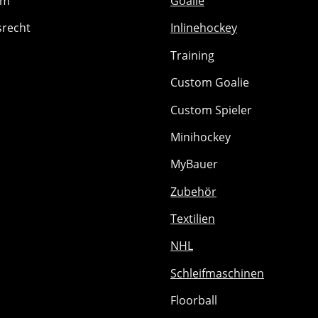
um
Goalie
srecht
Inlinehockey
Training
Custom Goalie
Custom Spieler
Minihockey
MyBauer
Zubehör
Textilien
NHL
Schleifmaschinen
Floorball