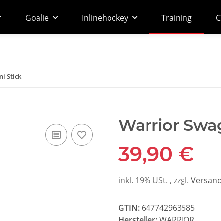
Goalie
Inlinehockey
Training
C
i Stick
Warrior Swag
39,90 €
inkl. 19% USt. , zzgl.
Versan
GTIN:
647742963585
Hersteller:
WARRIOR