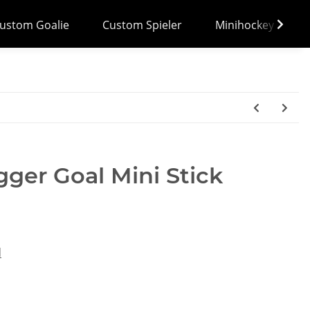
ustom Goalie
Custom Spieler
Minihockey
ger Goal Mini Stick
d