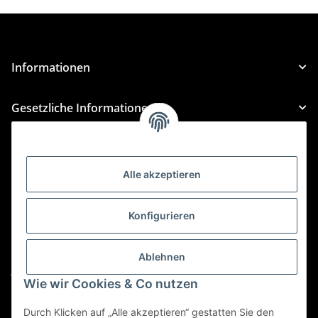
Informationen
Gesetzliche Informationen
Kategorien
Alle akzeptieren
Für Custom Anfragen und Custom Bestellungen auch
für MyBauer
Konfigurieren
custom@htr-shop.com
Für Trikot-Anfragen und Bestellungen
Ablehnen
jersey@htr-shop.com
Wie wir Cookies & Co nutzen
Für Teamwear Anfragen und Bestellungen
teamwear@htr-shop.com
Durch Klicken auf „Alle akzeptieren“ gestatten Sie den