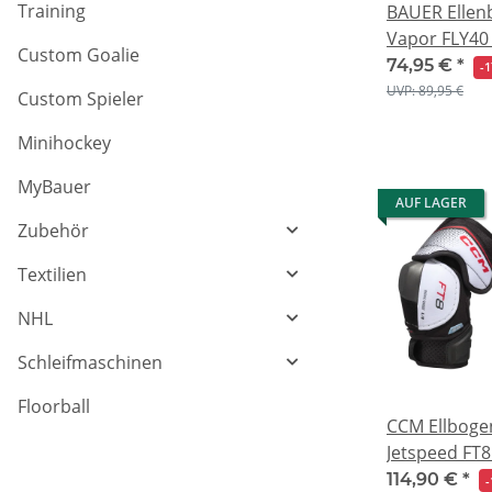
Training
BAUER Ellen
Vapor FLY40 
Custom Goalie
74,95 €
*
-
UVP: 89,95 €
Custom Spieler
Minihockey
MyBauer
AUF LAGER
Zubehör
Textilien
NHL
Schleifmaschinen
Floorball
CCM Ellboge
Jetspeed FT8
114,90 €
*
-