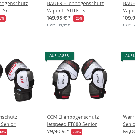
bogenschutz
BAUER Ellenbogenschutz
BAUE
- Sr.
Vapor FLYLITE - Sr.
Vapor
149,95 €
*
109,
17%
-25%
UVP: 199,95 €
UVP: 1
AUF LAGER
AUF 
nschutz
CCM Ellenbogenschutz
Warri
 Senior
Jetspeed FT880 Senior
Seni
79,90 €
*
54,0
18%
-20%