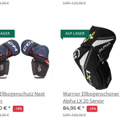
9,90 €
UVP: 129,90 €
LAGER
AUF LAGER
Ellbogenschutz Next
Warrior Ellbogenschoner
or
Alpha LX 20 Senior
0 €
*
84,95 €
*
-18%
-23%
4,90 €
UVP: 109,90 €