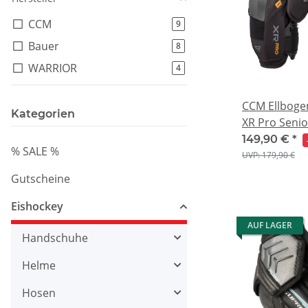
CCM
Artikel gefunden
9
Bauer
Artikel gefunden
8
WARRIOR
Artikel gefunden
4
CCM Ellboge
Kategorien
XR Pro Senio
149,90 €
*
% SALE %
UVP: 179,90 €
Gutscheine
Eishockey
AUF LAGER
Handschuhe
Helme
Hosen