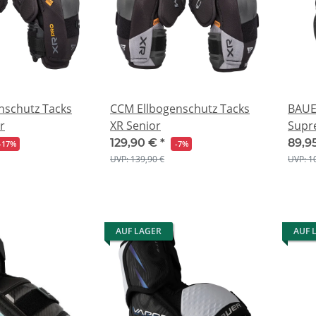
nschutz Tacks
CCM Ellbogenschutz Tacks
BAUE
r
XR Senior
Supre
129,90 €
*
89,9
-17%
-7%
UVP: 139,90 €
UVP: 1
AUF LAGER
AUF 