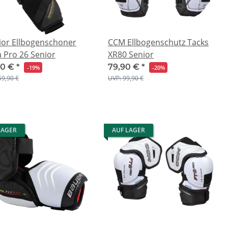
ior Ellbogenschoner
CCM Ellbogenschutz Tacks
 Pro 26 Senior
XR80 Senior
00 €
*
79,90 €
*
-19%
-20%
59,90 €
UVP: 99,90 €
LAGER
AUF LAGER