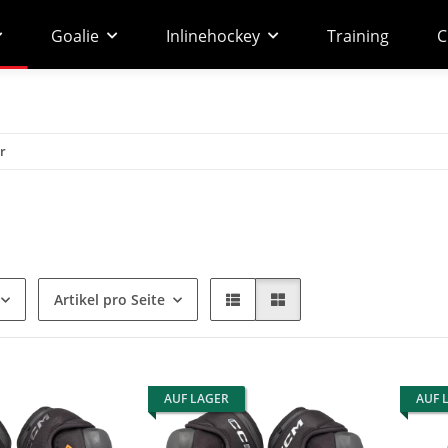
Goalie
Inlinehockey
Training
C
r
Artikel pro Seite
AUF LAGER
AUF 