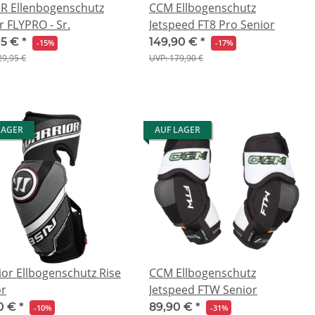
R Ellenbogenschutz
CCM Ellbogenschutz
 FLYPRO - Sr.
Jetspeed FT8 Pro Senior
95 €
*
149,90 €
*
-15%
-17%
29,95 €
UVP: 179,90 €
LAGER
AUF LAGER
or Ellbogenschutz Rise
CCM Ellbogenschutz
or
Jetspeed FTW Senior
0 €
*
89,90 €
*
-10%
-31%