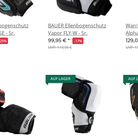
bogenschutz
BAUER Ellenbogenschutz
Warr
 - Sr.
Vapor FLY-W - Sr.
Alpha
99,95 €
*
129,
-25%
-17%
UVP: 119,95 €
UVP: 1
AUF LAGER
AUF 