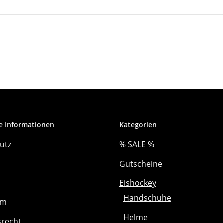
e Informationen
Kategorien
utz
% SALE %
Gutscheine
Eishockey
Handschuhe
um
Helme
srecht