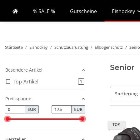
% SALE %
Gutscheine
Eishockey
Startseite
Eishockey
Schutzausrüstung
Ellbogenschutz
Senio
Senior
Besondere Artikel
Top-Artikel
Artikel gefunden
1
Sortierung
Preisspanne
EUR
EUR
TOP
Hersteller