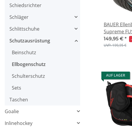
Schiedsrichter
Schläger
BAUER Ellen
Schlittschuhe
Supreme FUSE
149,95 €
*
Schutzausrüstung
UVP: 199,95 €
Beinschutz
Ellbogenschutz
AUF LAGER
Schulterschutz
Sets
Taschen
Goalie
Inlinehockey