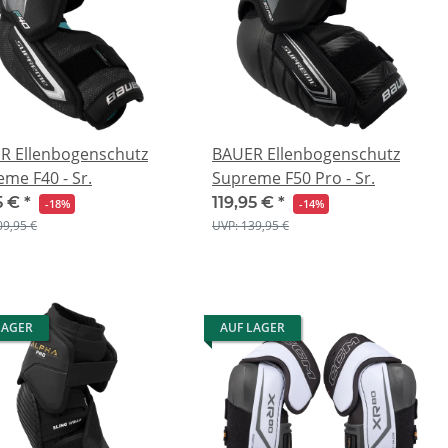
R Ellenbogenschutz
BAUER Ellenbogenschutz
me F40 - Sr.
Supreme F50 Pro - Sr.
5 €
*
119,95 €
*
-18%
-14%
09,95 €
UVP: 139,95 €
LAGER
AUF LAGER