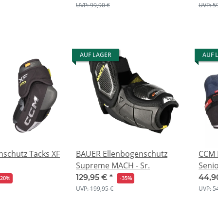
UVP: 99,90 €
UVP: 5
AUF LAGER
AUF 
nschutz Tacks XF
BAUER Ellenbogenschutz
CCM 
Supreme MACH - Sr.
Seni
129,95 €
*
44,9
-20%
-35%
UVP: 199,95 €
UVP: 5