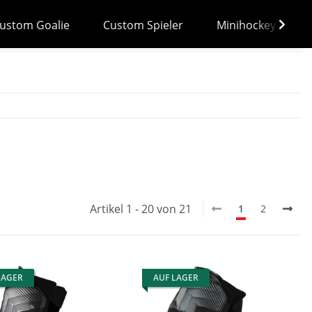
ustom Goalie
Custom Spieler
Minihockey
Artikel 1 - 20 von 21
1
2
LAGER
AUF LAGER