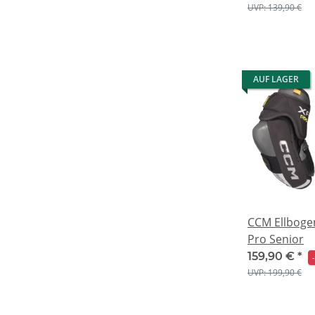
UVP: 139,90 €
AUF LAGER
CCM Ellboge
Pro Senior
159,90 €
*
UVP: 199,90 €