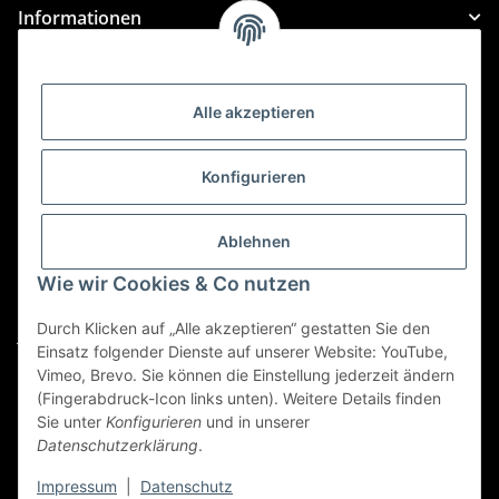
Informationen
Gesetzliche Informationen
Alle akzeptieren
Kategorien
Konfigurieren
Für Custom Anfragen und Custom Bestellungen auch
für MyBauer
Ablehnen
custom@htr-shop.com
Wie wir Cookies & Co nutzen
Für Trikot-Anfragen und Bestellungen
Durch Klicken auf „Alle akzeptieren“ gestatten Sie den
jersey@htr-shop.com
Einsatz folgender Dienste auf unserer Website: YouTube,
Für Teamwear Anfragen und Bestellungen
Vimeo, Brevo. Sie können die Einstellung jederzeit ändern
(Fingerabdruck-Icon links unten). Weitere Details finden
teamwear@htr-shop.com
Sie unter
Konfigurieren
und in unserer
Datenschutzerklärung
.
Für Reklamationen und Retouren
reklamation@htr-shop.com
Impressum
|
Datenschutz