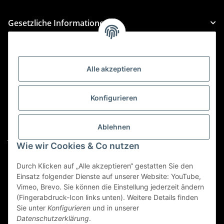
Gesetzliche Informationen
Kategorien
Alle akzeptieren
Für Custom Anfragen und Custom Bestellungen auch
für MyBauer
Konfigurieren
custom@htr-shop.com
Für Trikot-Anfragen und Bestellungen
Ablehnen
jersey@htr-shop.com
Wie wir Cookies & Co nutzen
Für Teamwear Anfragen und Bestellungen
Durch Klicken auf „Alle akzeptieren“ gestatten Sie den
teamwear@htr-shop.com
Einsatz folgender Dienste auf unserer Website: YouTube,
Für Reklamationen und Retouren
Vimeo, Brevo. Sie können die Einstellung jederzeit ändern
(Fingerabdruck-Icon links unten). Weitere Details finden
reklamation@htr-shop.com
Sie unter
Konfigurieren
und in unserer
Datenschutzerklärung
.