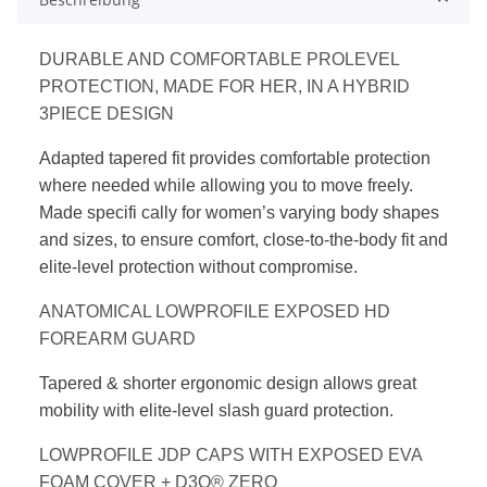
DURABLE AND COMFORTABLE PROLEVEL
PROTECTION, MADE FOR HER, IN A
HYBRID
3PIECE DESIGN
Adapted tapered fit provides comfortable protection
where needed while allowing you to move freely.
Made specifi cally for women’s varying body shapes
and sizes, to ensure comfort, close-to-the-body fit and
elite-level protection without compromise.
ANATOMICAL LOWPROFILE EXPOSED
HD
FOREARM GUARD
Tapered & shorter ergonomic design allows great
mobility with elite-level slash guard protection.
LOWPROFILE JDP CAPS WITH EXPOSED
EVA
FOAM COVER + D3O® ZERO