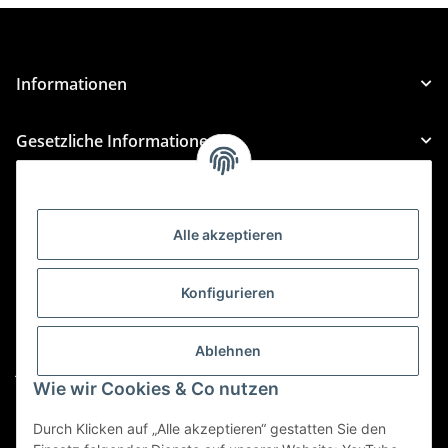
Informationen
Gesetzliche Informationen
Kategorien
Alle akzeptieren
Für Custom Anfragen und Custom Bestellungen auch
für MyBauer
Konfigurieren
custom@htr-shop.com
Für Trikot-Anfragen und Bestellungen
Ablehnen
jersey@htr-shop.com
Wie wir Cookies & Co nutzen
Für Teamwear Anfragen und Bestellungen
teamwear@htr-shop.com
Durch Klicken auf „Alle akzeptieren“ gestatten Sie den