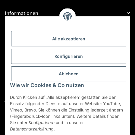
Informationen
Gesetzliche Informationen
Alle akzeptieren
Kategorien
Konfigurieren
Für Custom Anfragen und Custom Bestellungen auch
für MyBauer
Ablehnen
custom@htr-shop.com
Wie wir Cookies & Co nutzen
Für Trikot-Anfragen und Bestellungen
Durch Klicken auf „Alle akzeptieren“ gestatten Sie den
jersey@htr-shop.com
Einsatz folgender Dienste auf unserer Website: YouTube,
Für Teamwear Anfragen und Bestellungen
Vimeo, Brevo. Sie können die Einstellung jederzeit ändern
(Fingerabdruck-Icon links unten). Weitere Details finden
teamwear@htr-shop.com
Sie unter
Konfigurieren
und in unserer
Datenschutzerklärung
.
Für Reklamationen und Retouren