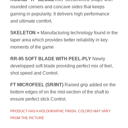
rounded corners and concave sides that keeps
gaining in popularity. It delivers high performance
and ultimate comfort.
SKELETON +
Manufacturing technology found in the
taper area which provides better reliability in key
moments of the game
RR-95 SOFT BLADE WITH PEEL-PLY
Newly
developped soft blade providing perfect mix of feel,
shot speed and Control.
FT MICROFEEL (SR/INT)
Raised grip added on the
bottom edges of on the mid-section of the shaft to
ensure perfect stick Control.
PRODUCT HAS A HOLOGRAPHIC FINISH, COLORS MAY VARY
FROM THE PICTURE