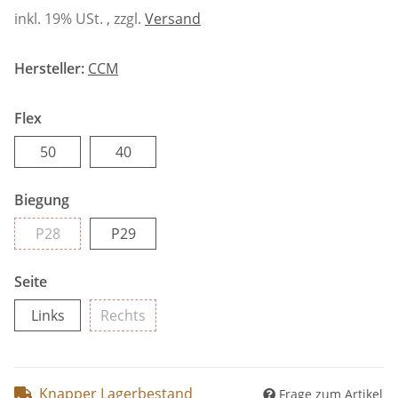
inkl. 19% USt. , zzgl.
Versand
Hersteller:
CCM
Flex
50
40
50
40
Biegung
P28
P29
P28
P29
Seite
Links
Rechts
Links
Rechts
Knapper Lagerbestand
Frage zum Artikel