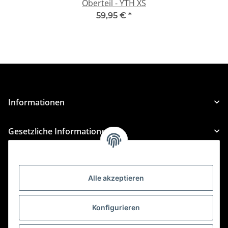
Oberteil - YTH XS
59,95 €
*
Informationen
Gesetzliche Informationen
Kategorien
Alle akzeptieren
Für Custom Anfragen und Custom Bestellungen auch
für MyBauer
Konfigurieren
custom@htr-shop.com