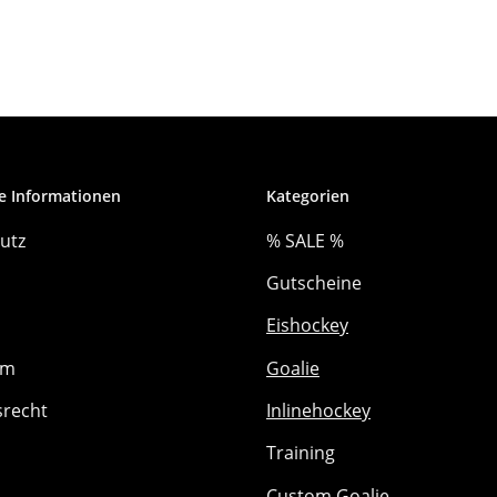
e Informationen
Kategorien
utz
% SALE %
Gutscheine
Eishockey
um
Goalie
srecht
Inlinehockey
Training
Custom Goalie