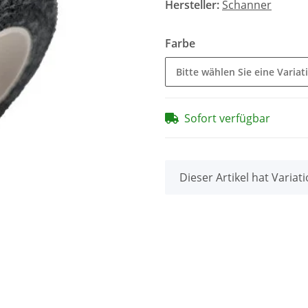
Hersteller:
Schanner
Farbe
Bitte wählen Sie eine Variat
Sofort verfügbar
x
Dieser Artikel hat Variat