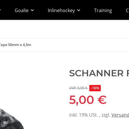
Goalie
Inlinehockey
Training
C
Tape 50mm x 4,5m
SCHANNER F
UVP: 5,95 €
-16%
5,00 €
inkl. 19% USt. , zzgl.
Versan