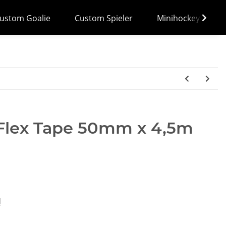
ustom Goalie
Custom Spieler
Minihockey
lex Tape 50mm x 4,5m
d