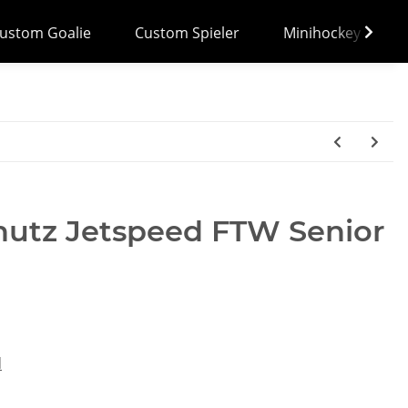
ustom Goalie
Custom Spieler
Minihockey
utz Jetspeed FTW Senior
d