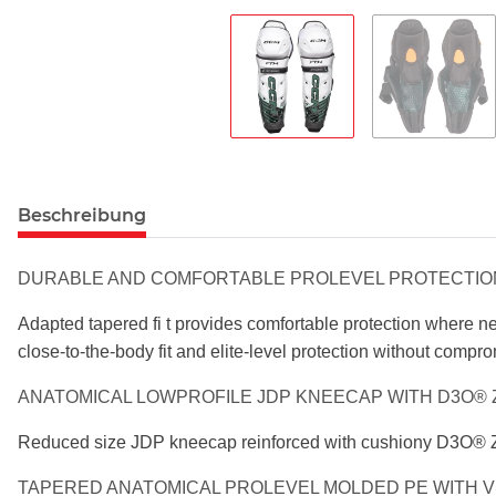
Beschreibung
DURABLE AND COMFORTABLE PROLEVEL
PROTECTIO
Adapted tapered fi t provides comfortable protection
where ne
close-to-the-body
fit and elite-level protection without compr
ANATOMICAL LOWPROFILE JDP KNEECAP
WITH D3O®
Reduced size JDP kneecap reinforced with
cushiony D3O® Ze
TAPERED ANATOMICAL PROLEVEL MOLDED PE
WITH 