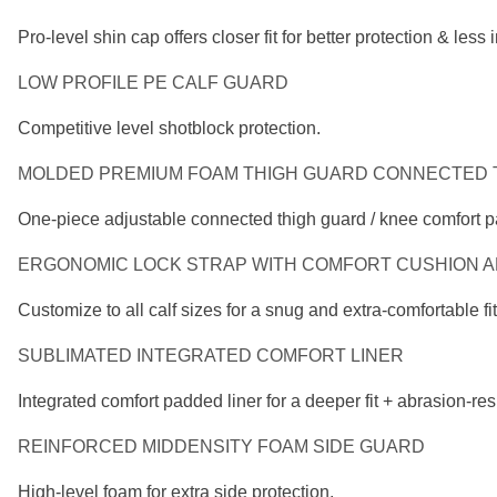
Pro-level shin cap offers closer fit for better
protection & less 
LOW PROFILE PE CALF GUARD
Competitive level shotblock protection.
MOLDED PREMIUM FOAM THIGH GUARD
CONNECTED T
One-piece adjustable connected thigh guard /
knee comfort p
ERGONOMIC LOCK STRAP WITH COMFORT CUSHION
A
Customize to all calf sizes for a snug and
extra-comfortable fit
SUBLIMATED INTEGRATED COMFORT LINER
Integrated comfort padded liner for a deeper fit +
abrasion-res
REINFORCED MIDDENSITY FOAM SIDE GUARD
High-level foam for extra side protection.