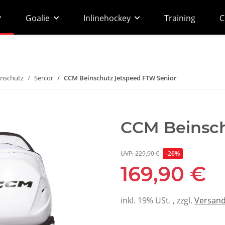
Goalie
Inlinehockey
Training
C
inschutz
Senior
CCM Beinschutz Jetspeed FTW Senior
CCM Beinsch
UVP: 229,90 €
-26%
169,90 €
inkl. 19% USt. , zzgl.
Versan