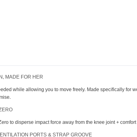
N, MADE FOR HER
eded while allowing you to move freely.
Made specifically for
omise.
 ZERO
ro to disperse impact force
away from the knee joint + comfor
VENTILATION PORTS & STRAP GROOVE