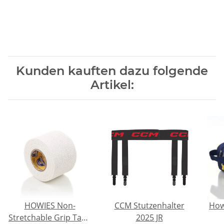
Kunden kauften dazu folgende
Artikel:
HOWIES Non-
CCM Stutzenhalter
How
Stretchable Grip Tape
2025 JR