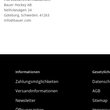
Bauer Hockey AB
Nellickevägen 24
Göteborg, Schweden, 41263
info@bauer.com
Informationen
Gesetzlich
Zahlungsmöglichkeiten
Datensch
Versandinformationen
AGB
Newsletter
Sitemap
Öffnungszeiten
Impress