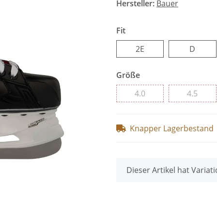
Hersteller:
Bauer
Fit
2E
D
2E
D
Größe
4.0
4.5
4.0
4.5
Knapper Lagerbestand
x
Dieser Artikel hat Variat