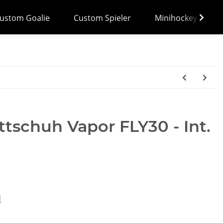
ustom Goalie
Custom Spieler
Minihockey
tschuh Vapor FLY30 - Int.
d