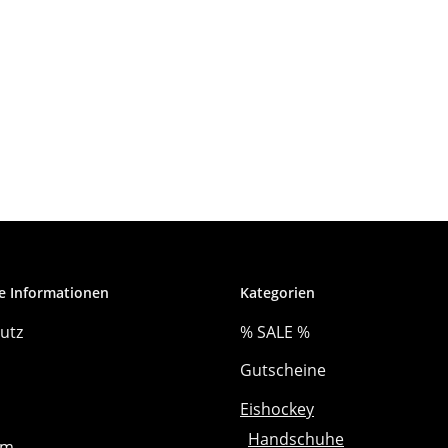
e Informationen
Kategorien
utz
% SALE %
Gutscheine
Eishockey
Handschuhe
um