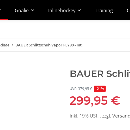
Goalie
Inlinehockey
Training
C
diate
BAUER Schlittschuh Vapor FLY30 - Int.
BAUER Schlit
UVP: 379,95 €
-21%
299,95 €
inkl. 19% USt. , zzgl.
Versan