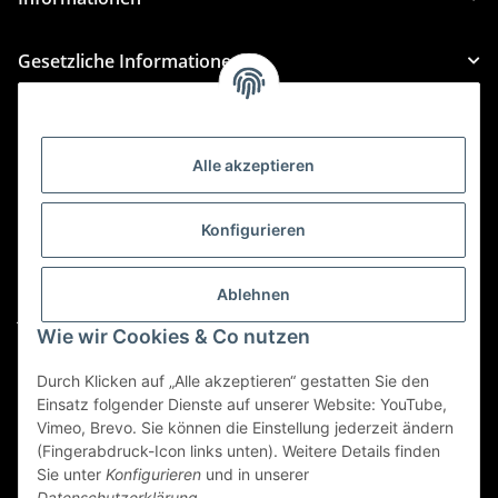
Gesetzliche Informationen
Kategorien
Alle akzeptieren
Für Custom Anfragen und Custom Bestellungen auch
für MyBauer
Konfigurieren
custom@htr-shop.com
Für Trikot-Anfragen und Bestellungen
Ablehnen
jersey@htr-shop.com
Wie wir Cookies & Co nutzen
Für Teamwear Anfragen und Bestellungen
teamwear@htr-shop.com
Durch Klicken auf „Alle akzeptieren“ gestatten Sie den
Einsatz folgender Dienste auf unserer Website: YouTube,
Für Reklamationen und Retouren
Vimeo, Brevo. Sie können die Einstellung jederzeit ändern
(Fingerabdruck-Icon links unten). Weitere Details finden
reklamation@htr-shop.com
Sie unter
Konfigurieren
und in unserer
Datenschutzerklärung
.