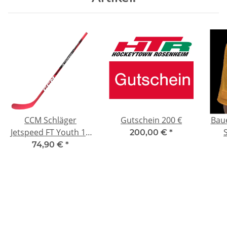
CCM Schläger
Gutschein 200 €
Bau
Jetspeed FT Youth 10
200,00 €
*
P29 Links
74,90 €
*