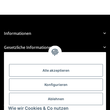
Informationen
Gesetzliche Informationen
Kategorien
Alle akzeptieren
Für Custom Anfragen und Custom Bestellungen auch
für MyBauer
Konfigurieren
custom@htr-shop.com
Für Trikot-Anfragen und Bestellungen
Ablehnen
jersey@htr-shop.com
Wie wir Cookies & Co nutzen