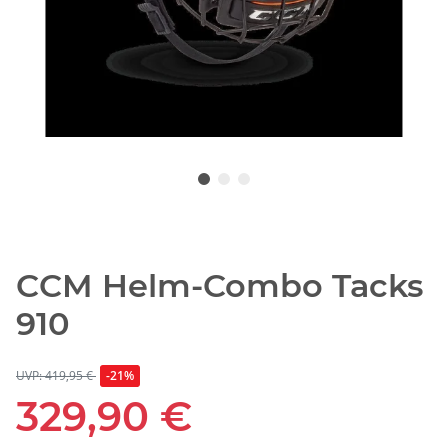
CCM Helm-Combo Tacks
910
UVP: 419,95 €
-21%
329,90 €