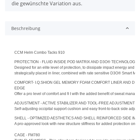
die gewünschte Variation aus.
Beschreibung
CCM Helm Combo Tacks 910
PROTECTION - FLUID INSIDE POD MATRIX AND D3O® TECHNOLOGY
Designed for an elite level of protection, to dissipate impact energy and m
strategically placed in liner, combined with rate sensitive D3O® Smart Mate
COMFORT- I.Q.SHION GEL MEMORY FOAM COMFORT LINER AND DU
EDGE
Offer a pro level of comfort and fi t with the added benefit of sweat managem
ADJUSTMENT - ACTIVE STABILIZER AND TOOL-FREE ADJUSTMENT S
Self-adjusting occipital support cushion and easy front-to-back side adjust
SHELL - OPTIMIZED AESTHETICS AND SHELL REINFORCED SIDE IM
A pro-approved look with new structure stiffness for added protection on s
CAGE - FM780