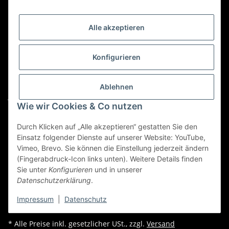
Kategorien
Alle akzeptieren
Für Custom Anfragen und Custom Bestellungen auch
für MyBauer
Konfigurieren
custom@htr-shop.com
Für Trikot-Anfragen und Bestellungen
Ablehnen
jersey@htr-shop.com
Wie wir Cookies & Co nutzen
Für Teamwear Anfragen und Bestellungen
teamwear@htr-shop.com
Durch Klicken auf „Alle akzeptieren“ gestatten Sie den
Einsatz folgender Dienste auf unserer Website: YouTube,
Für Reklamationen und Retouren
Vimeo, Brevo. Sie können die Einstellung jederzeit ändern
(Fingerabdruck-Icon links unten). Weitere Details finden
reklamation@htr-shop.com
Sie unter
Konfigurieren
und in unserer
Datenschutzerklärung
.
Impressum
|
Datenschutz
* Alle Preise inkl. gesetzlicher USt., zzgl.
Versand