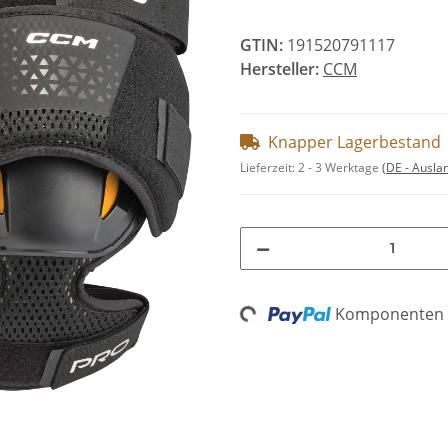
GTIN:
191520791117
Hersteller:
CCM
Knapper Lagerbestand
Lieferzeit:
2 - 3 Werktage
(DE - Ausla
Komponenten w
Loading...