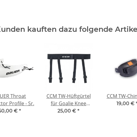
unden kauften dazu folgende Artike
UER Throat
CCM TW-Hüftgürtel
CCM TW-Chin
tor Profile - Sr.
für Goalie Knee
19,00 €
Protector SR
50,00 €
*
25,00 €
*