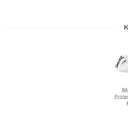
K
BA
Protec