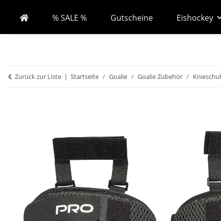
% SALE %
Gutscheine
Eishockey
Zurück zur Liste
Startseite
Goalie
Goalie Zubehör
Knieschu