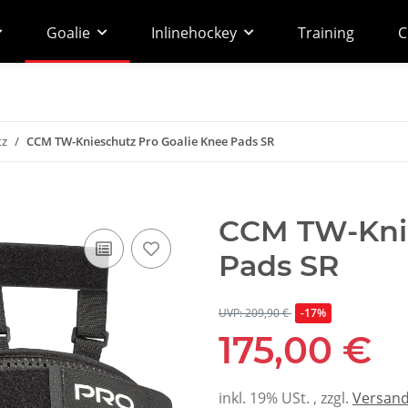
Goalie
Inlinehockey
Training
C
tz
CCM TW-Knieschutz Pro Goalie Knee Pads SR
CCM TW-Knie
Pads SR
UVP: 209,90 €
-17%
175,00 €
inkl. 19% USt. , zzgl.
Versan