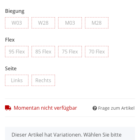
Biegung
W03
W28
M03
M28
W03
W28
M03
M28
Flex
95 Flex
85 Flex
75 Flex
70 Flex
95 Flex
85 Flex
75 Flex
70 Flex
Seite
Links
Rechts
Links
Rechts
Momentan nicht verfügbar
Frage zum Artikel
x
Dieser Artikel hat Variationen. Wählen Sie bitte