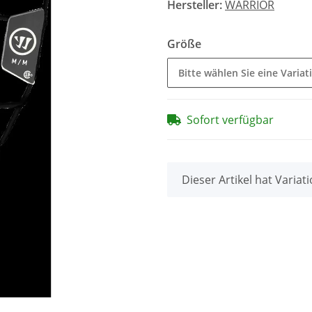
Hersteller:
WARRIOR
Größe
Bitte wählen Sie eine Variat
Sofort verfügbar
x
Dieser Artikel hat Variat