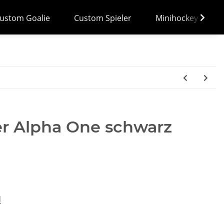
ustom Goalie
Custom Spieler
Minihockey
er Alpha One schwarz
d