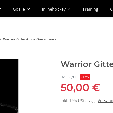
Goalie
Inlinehockey
Training
C
Warrior Gitter Alpha One schwarz
Warrior Gitt
UVP: 59,90 €
-17%
50,00 €
inkl. 19% USt. , zzgl.
Versan