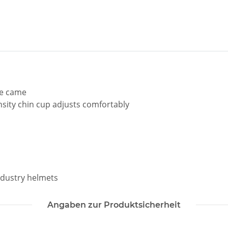
he came
ity chin cup adjusts comfortably
ndustry helmets
Angaben zur Produktsicherheit