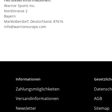
Warrior Sports Inc.
Nordstrasse 2
Bayern
Marktoberdorf, Deutschland, 87616
info@warrioreurope.com
Informationen
Gesetzlich
Zahlungsmöglichkeiten
Datensch
Versandinformationen
AGB
Newsletter
Sitemap