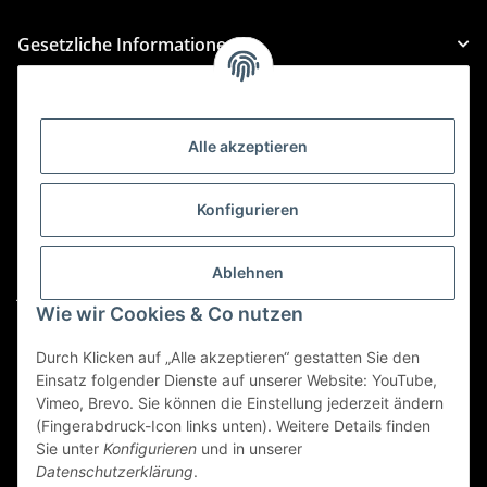
Gesetzliche Informationen
Kategorien
Alle akzeptieren
Für Custom Anfragen und Custom Bestellungen auch
für MyBauer
Konfigurieren
custom@htr-shop.com
Für Trikot-Anfragen und Bestellungen
Ablehnen
jersey@htr-shop.com
Wie wir Cookies & Co nutzen
Für Teamwear Anfragen und Bestellungen
teamwear@htr-shop.com
Durch Klicken auf „Alle akzeptieren“ gestatten Sie den
Einsatz folgender Dienste auf unserer Website: YouTube,
Für Reklamationen und Retouren
Vimeo, Brevo. Sie können die Einstellung jederzeit ändern
(Fingerabdruck-Icon links unten). Weitere Details finden
reklamation@htr-shop.com
Sie unter
Konfigurieren
und in unserer
Datenschutzerklärung
.