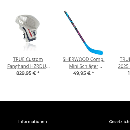
TRUE Custom
SHERWOOD Comp.
TRUE
Fanghand HZRDUS
Mini Schläger
2025 
PX4
Encrypt Pro
829,95 €
*
49,95 €
*
"Tkachuk Miami"
Informationen
Gesetzlich