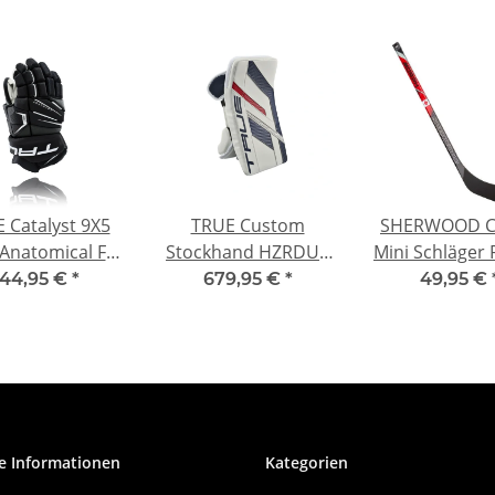
 Catalyst 9X5
TRUE Custom
SHERWOOD C
Anatomical Fit
Stockhand HZRDUS
Mini Schläger 
JR
PX4
Morph Län
144,95 €
*
679,95 €
*
49,95 €
Farben
e Informationen
Kategorien