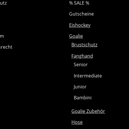
utz
% SALE %
Gutscheine
Eishockey
um
Goalie
Brustschutz
srecht
Fanghand
Senior
Intermediate
Junior
Bambini
Goalie Zubehör
Hose