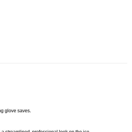
ng glove saves.
a streamlined, professional look on the ice.