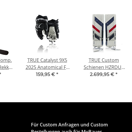
omp.
TRUE Catalyst 9X5
TRUE Custom
Rekker
2025 Anatomical Fit
Schienen HZRDUS
der
SR
PX4
*
159,95 €
*
2.699,95 €
*
Für Custom Anfragen und Custom
Bestellungen auch für MyBauer