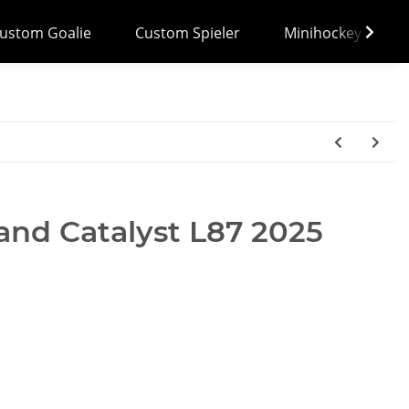
ustom Goalie
Custom Spieler
Minihockey
nd Catalyst L87 2025