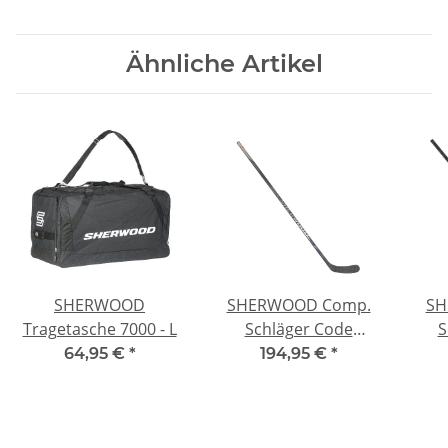
Ähnliche Artikel
SHERWOOD
SHERWOOD Comp.
SH
Tragetasche 7000 - L
Schläger Code
S
Photon Pro - 48"
Morp
64,95 €
*
194,95 €
*