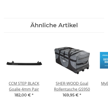
Ähnliche Artikel
CCM STEP BLACK
SHER-WOOD Goal
MyB
Goalie 4mm Pair
Rollentasche GS950
182,00 €
*
169,95 €
*