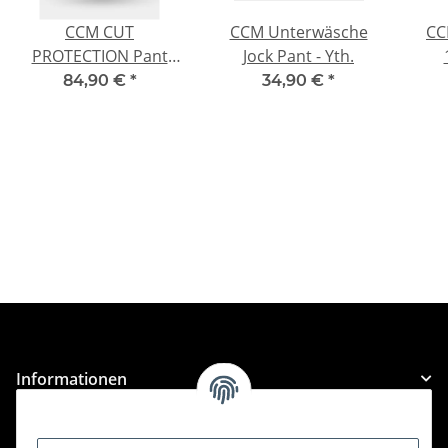
CCM CUT
CCM Unterwäsche
CC
PROTECTION Pant
Jock Pant - Yth.
with GEL/JOCK/TABS
84,90 €
*
34,90 €
*
SR
Informationen
Gesetzliche Informationen