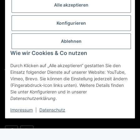
Alle akzeptieren
Kategorien
Konfigurieren
Für Custom Anfragen und Custom Bestellungen auch
für MyBauer
Ablehnen
custom@htr-shop.com
Wie wir Cookies & Co nutzen
Für Trikot-Anfragen und Bestellungen
Durch Klicken auf „Alle akzeptieren“ gestatten Sie den
jersey@htr-shop.com
Einsatz folgender Dienste auf unserer Website: YouTube,
Für Teamwear Anfragen und Bestellungen
Vimeo, Brevo. Sie können die Einstellung jederzeit ändern
(Fingerabdruck-Icon links unten). Weitere Details finden
teamwear@htr-shop.com
Sie unter
Konfigurieren
und in unserer
Datenschutzerklärung
.
Für Reklamationen und Retouren
reklamation@htr-shop.com
Impressum
|
Datenschutz