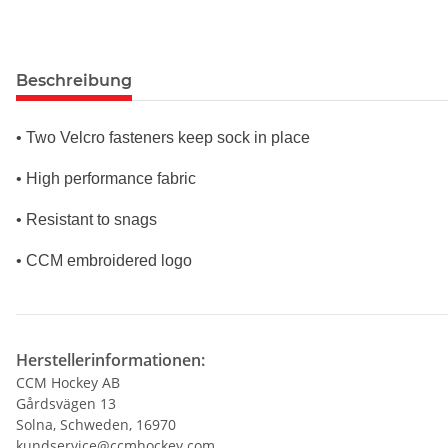
Beschreibung
• Two Velcro fasteners keep sock in place
• High performance fabric
• Resistant to snags
• CCM embroidered logo
Herstellerinformationen:
CCM Hockey AB
Gårdsvägen 13
Solna, Schweden, 16970
kundservice@ccmhockey.com