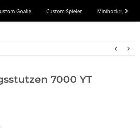
ustom Goalie
Custom Spieler
Minihockey
gsstutzen 7000 YT
d