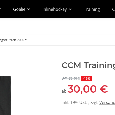
Goalie
Inlinehockey
Training
C
ngsstutzen 7000 YT
CCM Trainin
UVP: 36,90 €
-19%
30,00 €
ab
inkl. 19% USt. , zzgl.
Versan