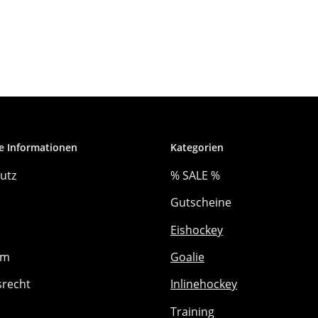
e Informationen
Kategorien
utz
% SALE %
Gutscheine
Eishockey
um
Goalie
srecht
Inlinehockey
Training