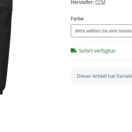
Hersteller:
CCM
Farbe
Bitte wählen Sie eine Variat
Sofort verfügbar
x
Dieser Artikel hat Variat