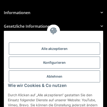
Informationen
Gesetzliche Informationen
Kategorien
Alle akzeptieren
Für Custom Anfragen und Custom Bestellungen auch
für MyBauer
Konfigurieren
custom@htr-shop.com
Für Trikot-Anfragen und Bestellungen
Ablehnen
jersey@htr-shop.com
Wie wir Cookies & Co nutzen
Für Teamwear Anfragen und Bestellungen
teamwear@htr-shop.com
Durch Klicken auf „Alle akzeptieren“ gestatten Sie den
Einsatz folgender Dienste auf unserer Website: YouTube,
Für Reklamationen und Retouren
Vimeo, Brevo. Sie können die Einstellung jederzeit ändern