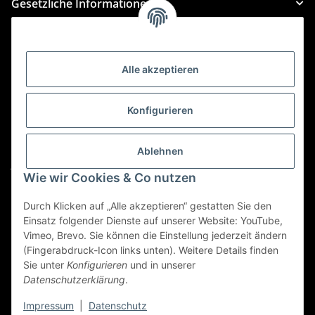
Gesetzliche Informationen
Kategorien
Alle akzeptieren
Für Custom Anfragen und Custom Bestellungen auch
für MyBauer
Konfigurieren
custom@htr-shop.com
Für Trikot-Anfragen und Bestellungen
Ablehnen
jersey@htr-shop.com
Wie wir Cookies & Co nutzen
Für Teamwear Anfragen und Bestellungen
teamwear@htr-shop.com
Durch Klicken auf „Alle akzeptieren“ gestatten Sie den
Einsatz folgender Dienste auf unserer Website: YouTube,
Für Reklamationen und Retouren
Vimeo, Brevo. Sie können die Einstellung jederzeit ändern
(Fingerabdruck-Icon links unten). Weitere Details finden
reklamation@htr-shop.com
Sie unter
Konfigurieren
und in unserer
Datenschutzerklärung
.
Impressum
|
Datenschutz