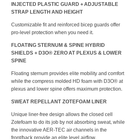
INJECTED PLASTIC GUARD + ADJUSTABLE
STRAP LENGTH AND HEIGHT
Customizable fit and reinforced bicep guards
offer
pro-level protection when you need it.
FLOATING STERNUM & SPINE HYBRID
SHIELDS
+ D3O® ZERO AT PLEXUS & LOWER
SPINE
Floating sternum provides elite mobility and
comfort
while the compress molded HD foam
with D3O® at
plexus and lower spine offers
maximum protection.
SWEAT REPELLANT ZOTEFOAM LINER
Unique liner-free design allows the closed cell
Zotefoam to do its job by not absorbing sweat,
while
the innovative AER-TEC air channels in the
front/back provide an elite level airflow.