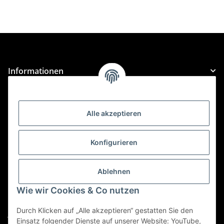
Informationen
Gesetzliche Informationen
Alle akzeptieren
Kategorien
Konfigurieren
Für Custom Anfragen und Custom Bestellungen auch
für MyBauer
Ablehnen
custom@htr-shop.com
Wie wir Cookies & Co nutzen
Für Trikot-Anfragen und Bestellungen
Durch Klicken auf „Alle akzeptieren“ gestatten Sie den
jersey@htr-shop.com
Einsatz folgender Dienste auf unserer Website: YouTube,