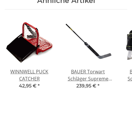
Ähnliche Artikel
WINNWELL PUCK
BAUER Torwart
CATCHER
Schläger Supreme
Sc
M50 Pro - P31 - SR
42,95 €
*
239,95 €
*