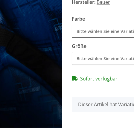
Hersteller:
Bauer
Farbe
Bitte wählen Sie eine Variat
Größe
Bitte wählen Sie eine Variat
Sofort verfügbar
x
Dieser Artikel hat Variat