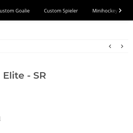
ustom Goalie
Custom Spieler
Minihockey
lite - SR
d