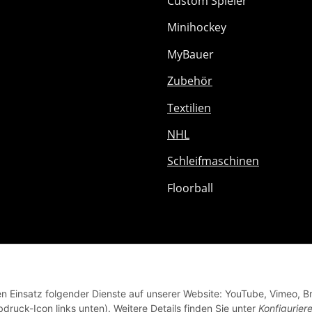
Custom Spieler
Minihockey
MyBauer
Zubehör
Textilien
NHL
Schleifmaschinen
Floorball
den Einsatz folgender Dienste auf unserer Website: YouTube, Vimeo, B
bdruck-Icon links unten). Weitere Details finden Sie unter
Konfigurier