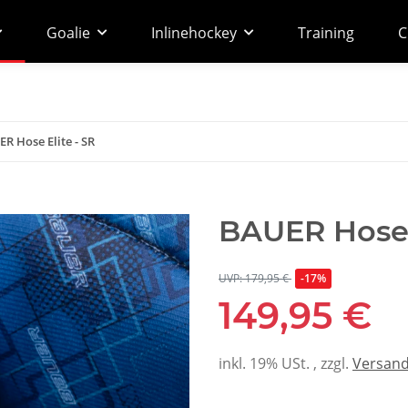
Goalie
Inlinehockey
Training
C
R Hose Elite - SR
BAUER Hose E
UVP: 179,95 €
-17%
149,95 €
inkl. 19% USt. , zzgl.
Versan