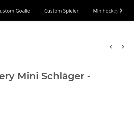
ustom Goalie
Custom Spieler
Minihockey
ry Mini Schläger -