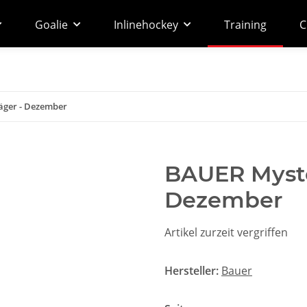
Goalie
Inlinehockey
Training
C
äger - Dezember
BAUER Myste
Dezember
Artikel zurzeit vergriffen
Hersteller:
Bauer