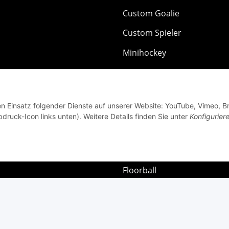
Custom Goalie
Custom Spieler
Minihockey
MyBauer
Zubehör
den Einsatz folgender Dienste auf unserer Website: YouTube, Vimeo, B
Textilien
bdruck-Icon links unten). Weitere Details finden Sie unter
Konfigurier
NHL
Schleifmaschinen
Floorball