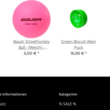
Bauer Streethockey
Green Biscuit Alien
Ball - [Weich] -
Puck
[Liquid]
5,00 €
*
16,95 €
*
e Informationen
Kategorien
utz
% SALE %