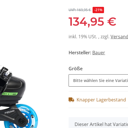
UVP: 169,95 €
-21%
134,95 €
inkl. 19% USt. , zzgl.
Versan
Hersteller:
Bauer
Größe
Bitte wählen Sie eine Variat
Knapper Lagerbestand
x
Dieser Artikel hat Variat