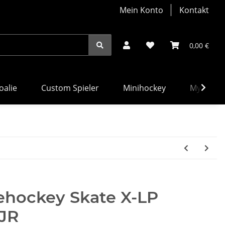
Mein Konto
Kontakt
0,00 €
alie
Custom Spieler
Minihockey
MyBauer
ehockey Skate X-LP
 JR