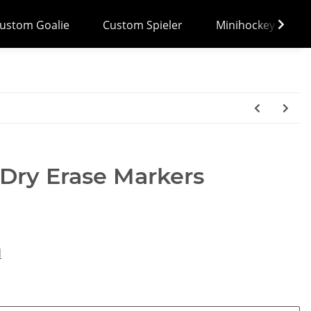
ustom Goalie
Custom Spieler
Minihockey
Dry Erase Markers
d