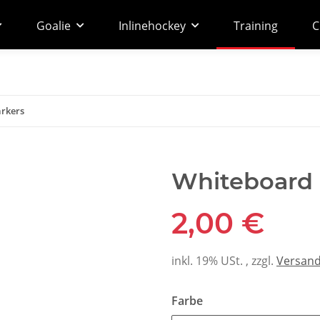
Goalie
Inlinehockey
Training
C
rkers
Whiteboard 
2,00 €
inkl. 19% USt. , zzgl.
Versan
Farbe