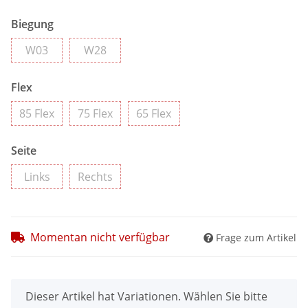
Biegung
W03
W28
W03
W28
Flex
85 Flex
75 Flex
65 Flex
85 Flex
75 Flex
65 Flex
Seite
Links
Rechts
Links
Rechts
Momentan nicht verfügbar
Frage zum Artikel
x
Dieser Artikel hat Variationen. Wählen Sie bitte