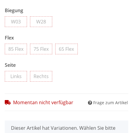
Biegung
W03
W28
W03
W28
Flex
85 Flex
75 Flex
65 Flex
85 Flex
75 Flex
65 Flex
Seite
Links
Rechts
Links
Rechts
Momentan nicht verfügbar
Frage zum Artikel
x
Dieser Artikel hat Variationen. Wählen Sie bitte