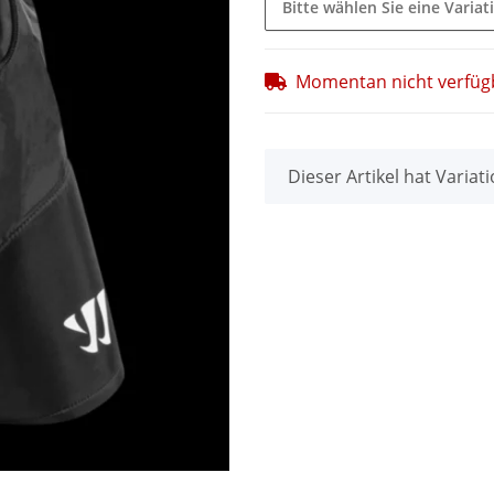
Bitte wählen Sie eine Variat
Momentan nicht verfüg
x
Dieser Artikel hat Variat