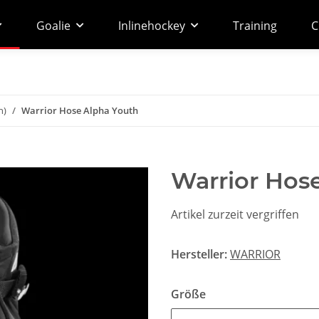
Goalie
Inlinehockey
Training
C
h)
Warrior Hose Alpha Youth
Warrior Hos
Artikel zurzeit vergriffen
Hersteller:
WARRIOR
Größe