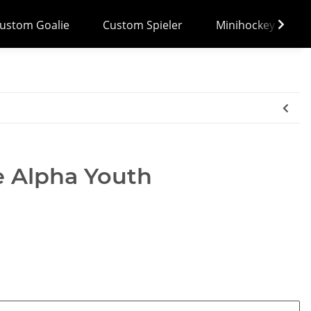
ustom Goalie
Custom Spieler
Minihockey
e Alpha Youth