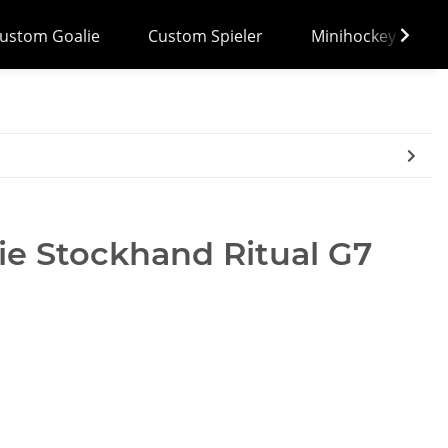
ustom Goalie
Custom Spieler
Minihockey
ie Stockhand Ritual G7