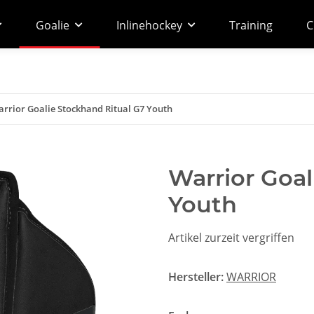
Goalie
Inlinehockey
Training
C
rrior Goalie Stockhand Ritual G7 Youth
Warrior Goal
Youth
Artikel zurzeit vergriffen
Hersteller:
WARRIOR