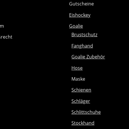
Gutscheine
Eishockey
um
Goalie
Brustschutz
srecht
Fanghand
Goalie Zubehör
Hose
Maske
Schienen
Schläger
Schlittschuhe
Stockhand